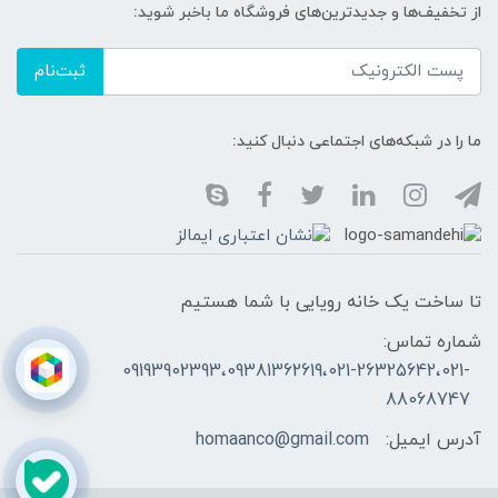
از تخفیف‌ها و جدیدترین‌های فروشگاه ما باخبر شوید:
ثبت‌نام
ما را در شبکه‌های اجتماعی دنبال کنید:
تا ساخت یک خانه رویایی با شما هستیم
شماره تماس:
09193902393،09381362619،021-26325642،021-
88068747
آدرس ایمیل:
homaanco@gmail.com