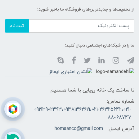
از تخفیف‌ها و جدیدترین‌های فروشگاه ما باخبر شوید:
ثبت‌نام
ما را در شبکه‌های اجتماعی دنبال کنید:
تا ساخت یک خانه رویایی با شما هستیم
شماره تماس:
09193902393،09381362619،021-26325642،021-
88068747
آدرس ایمیل:
homaanco@gmail.com