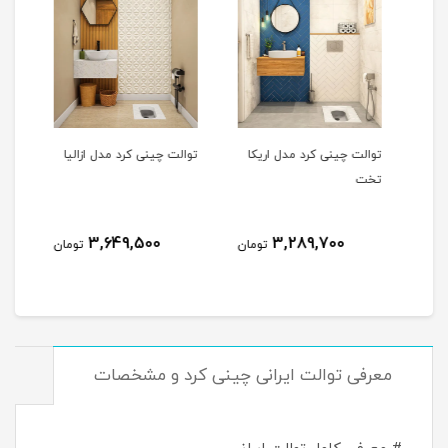
توالت چینی کرد مدل اریکا
توالت چینی کرد مدل ازالیا
توال
تخت
3,649,500
3,289,700
مان
تومان
تومان
معرفی توالت ایرانی چینی کرد و مشخصات
مش