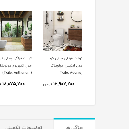
لت فرنگی چینی کرد
توالت فرنگی چینی کرد
توالت فرنگی چینی کرد
 اوینا مونوبلاک
مدل ادنیس مونوبلاک
مدل انتوریوم مونوبلا
(Toilet Anthurium)
(Toilet Adonis
Chinicord)
18,075,700
14,907,200
20,308,400
تومان
تومان
ت
ویژگی ها
توضیحات تکمیلی