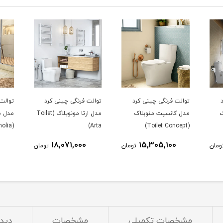
توالت فرنگی چینی کرد
توالت فرنگی چینی کرد
توالت
ک
مدل کانسپت منوبلاک
مدل ارتا مونوبلاک (Toilet
مدل م
(Toilet Magnolia)
Arta)
(Toilet Concept)
0
18,071,000
15,305,100
ومان
تومان
تومان
مشخصات تکمیلی
مشخصات
دیدگ