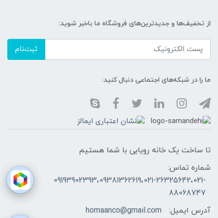
از تخفیف‌ها و جدیدترین‌های فروشگاه ما باخبر شوید:
ثبت‌نام
ما را در شبکه‌های اجتماعی دنبال کنید:
تا ساخت یک خانه رویایی با شما هستیم
شماره تماس:
09193902393،09381362619،021-26325642،021-
88068747
آدرس ایمیل:
homaanco@gmail.com