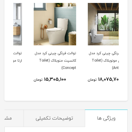
مدل
توالت فرنگی چینی کرد مدل
توالت فرنگی چینی کرد مدل
توا
اک (Toilet
کانسپت منوبلاک (Toilet
ارتا مونوبلاک (Toilet Arta)
ia)
Concept)
18,071,000
15,305,100
ومان
تومان
تومان
ویژگی ها
توضیحات تکمیلی
مشخص