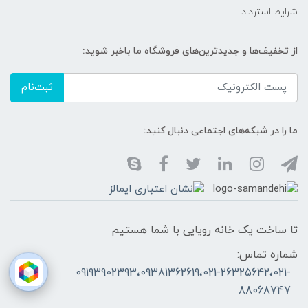
شرایط استرداد
از تخفیف‌ها و جدیدترین‌های فروشگاه ما باخبر شوید:
ثبت‌نام
ما را در شبکه‌های اجتماعی دنبال کنید:
تا ساخت یک خانه رویایی با شما هستیم
شماره تماس:
09193902393،09381362619،021-26325642،021-
88068747