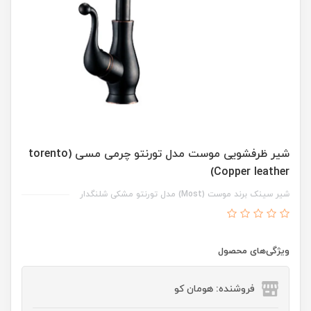
شیر ظرفشویی موست مدل تورنتو چرمی مسی (torento
Copper leather)
شیر سینک برند موست (Most) مدل تورنتو مشکی شلنگدار
ویژگی‌های محصول
فروشنده: هومان کو