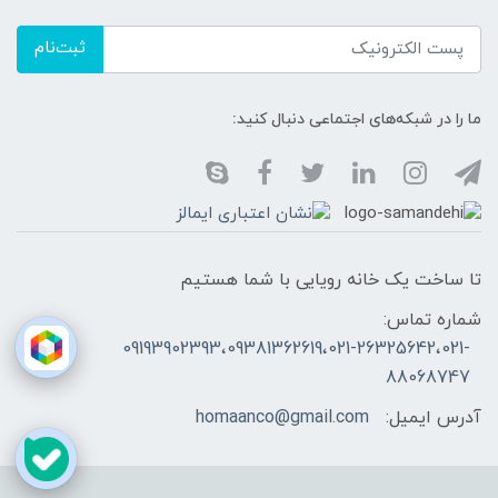
ثبت‌نام
ما را در شبکه‌های اجتماعی دنبال کنید:
تا ساخت یک خانه رویایی با شما هستیم
شماره تماس:
09193902393،09381362619،021-26325642،021-
88068747
آدرس ایمیل:
homaanco@gmail.com