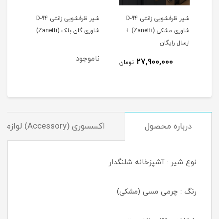
شیر ظرفشویی زانتی D-94
شیر ظرفشویی زانتی D-94
شیر ظرفشویی موست مدل
شاوری مشکی (Zanetti) +
شاوری گان بلک (Zanetti)
شیکاگو شاوری چرمی مسی
(Chicago Copper leather)
ناموجود
20,442,929.78
27,
تومان
تومان
درباره محصول
اکسسوری (Accessory) لوازم جانبی
نوع شیر : آشپزخانه شلنگدار
رنگ : چرمی مسی (مشکی)