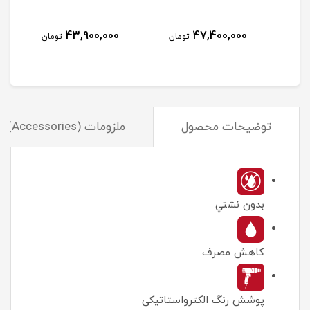
49,700,000
43,900,000
47,
تومان
تومان
تومان
توضیحات محصول
ملزومات (Accessories)
بدون نشتي
کاهش مصرف
پوشش رنگ الکترواستاتیکی