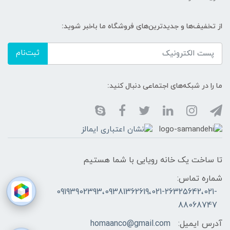
از تخفیف‌ها و جدیدترین‌های فروشگاه ما باخبر شوید:
ثبت‌نام
ما را در شبکه‌های اجتماعی دنبال کنید:
تا ساخت یک خانه رویایی با شما هستیم
شماره تماس:
09193902393،09381362619،021-26325642،021-
88068747
آدرس ایمیل:
homaanco@gmail.com