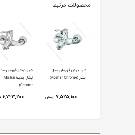
محصولات مرتبط
 ظرفشویی قهرمان
شیر دوش قهرمان مدل
شیر دوش قهرمان مدل
مدل آبشار 1 (Abshar
ابشار (Abshar Chrome)
ابشار جدید(Abshar
Chrome)
Chro
6,723,200
7,525,100
7,576,800
تومان
تومان
ت