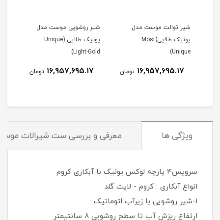
شیر توالت موست مدل
شیر روشویی موست مدل
یونیک طلایی(Most
یونیک طلایی (Unique
Light-Gold)
Unique)
16,957,695.17
16,957,695.17
مان
تومان
تومان
ویژگی ها
معرفی و بررسی ست شیرالات موس
سرویس٤ پارچه لوكس یونیک با آبکاری کروم
انواع آبکاری : کروم - لایت گلد
1-شیر روشویی با زیرآب اتوماتیک :
ارتفاع ريزش آب تا سطح روشويى 8 سانتیمتر