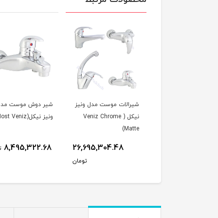
شیرالات موست مدل ونیز
شیر دوش موست مدل
نیکل ( Veniz Chrome
ونیز نیکل(Most Veniz)
Matte)
8,495,322.68
26,695,304.48
ت
تومان