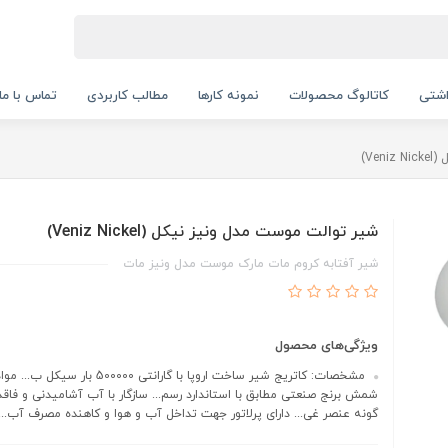
اشتی
کاتالوگ محصولات
نمونه کارها
مطالب کاربردی
تماس با ما
Ve)
شیر توالت موست مدل ونیز نیکل (Veniz Nickel)
شیر آفتابه کروم مات مارک موست مدل ونیز مات
ویژگی‌های محصول
مشخصات: کاتریج شیر ساخت اروپا با گارانتی 500000 
شمش برنج صنعتی مطابق با استاندارد رسم... سازگار با آب آشامیدنی و فاق
گونه عنصر غی... دارای پرلاتور جهت تداخل آب و هوا و کاهنده مصرف آب...