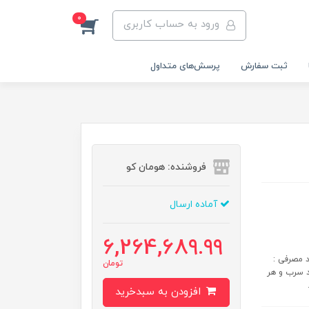
0
ورود به حساب کاربری
ثبت سفارش
پرسش‌های متداول
فروشنده: هومان کو
آماده ارسال
6,264,689.99
بار سیکل ب... مواد مصرفی :
تومان
د سرب و هر
افزودن به سبدخرید