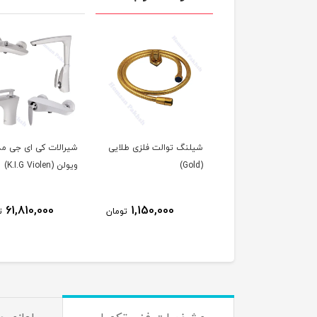
نگ توالت کروم
شیلنگ توالت فلزی طلایی
شیرالات کی ای جی م
(Gold)
ویولن (K.I.G Violen)
61,810,000
1,150,000
650,000
تومان
تومان
ت