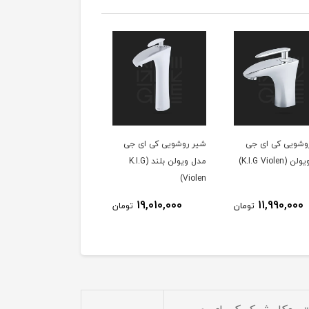
وشویی کی ای جی
شیر روشویی کی ای جی
K.I.G Violen)
مدل ویولن بلند (K.I.G
Violen)
19,010,000
11,990,000
تومان
تومان