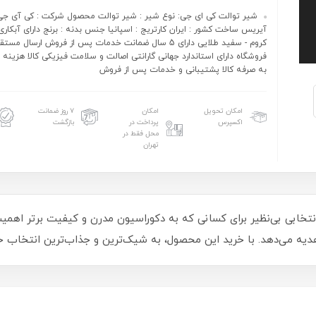
شیر توالت کی ای جی: نوع شیر : شیر توالت محصول شرکت : کی آی جی
آیریس ساخت کشور : ایران کارتریج : اسپانیا جنس بدنه : برنج دارای آبکاری
کروم - سفید طلایی دارای 5 سال ضمانت خدمات پس از فروش ارسال 
فروشگاه دارای استاندارد جهانی گارانتی اصالت و سلامت فیزیکی کالا هزینه 
به صرفه کالا پشتیبانی و خدمات پس از فروش
امکان تحویل
امکان
۷ روز ضمانت
اکسپرس
پرداخت در
بازگشت
محل فقط در
تهران
 توالت کی ای جی مدل ویولن (K.I.G Violen) انتخابی بی‌نظیر برای کسانی که به دکوراسیون مدرن و 
هدیه می‌دهد. با خرید این محصول، به شیک‌ترین و جذاب‌ترین انتخاب خان