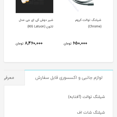
ت کروم
شیر دوش کی ای جی مدل
شیر روشویی کی ای جی
لاتون (KIG Latuon)
مدل لاتون (K.I.G Latoun)
5,808,000
8,460,000
650,00
تومان
تومان
توما
لوازم جانبی و اکسسوری قابل سفارش
معرفی و 
شیلنگ توالت (آفتابه)
شیلنگ شات اف