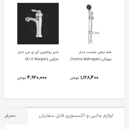
و
علم دوش موست مدل
شیر روشویی کی ی جی مدل
شیر 
مهرگان (Yunica Mehregan)
مارگون (K.I.G Margon)
مارگون (on
4,920,000
1,128,400
مان
تومان
تومان
لوازم جانبی و اکسسوری قابل سفارش
معرفی و 