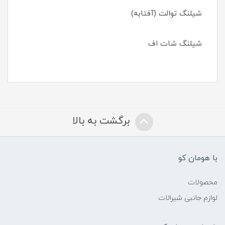
شیلنگ توالت (آفتابه)
شیلنگ شات اف
برگشت به بالا
با هومان کو
محصولات
لوازم جانبی شیرالات