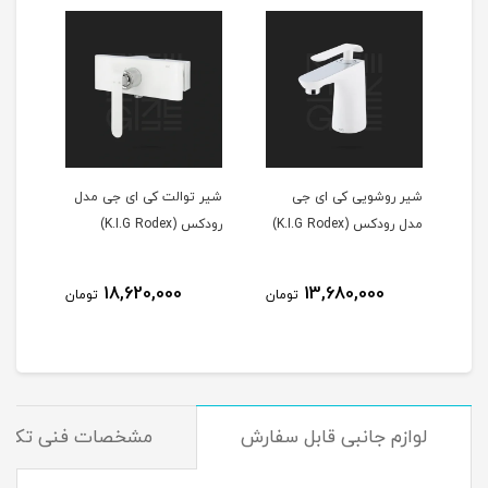
شویی کی ای جی
شیر توالت کی ای جی مدل
شیرالات کی ای جی مد
K.I.G Rode)
رودکس (K.I.G Rodex)
رودکس (K.I.G Rodex)
69,600,000
18,620,000
13,680,000
تومان
تومان
ت
لوازم جانبی قابل سفارش
مشخصات فنی تکمی