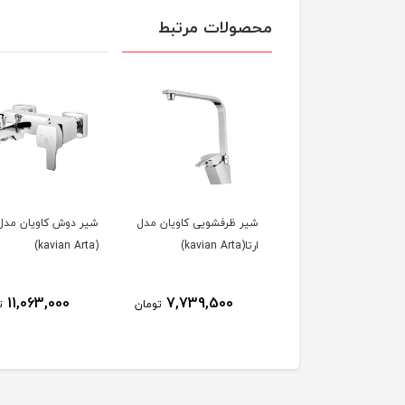
محصولات مرتبط
شیر ظرفشویی کاویان مدل
شیر دوش کاویان مدل ا
ارتا(kavian Arta)
(kavian Arta)
11,063,000
7,739,500
تومان
ت