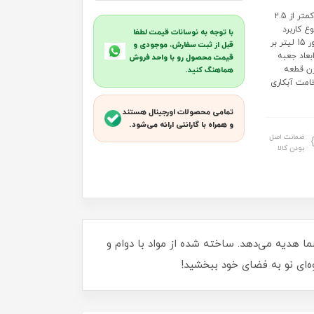
شیر روشویی برند کاویان مدل آرتا: جنس بدنه آلیاژ برنج MS60 با سرب کمتر از 2.5
ع کاربرد
با توجه به نوسانات قیمت لطفا
روشویی کارتریج 40 خروجی آب کارتریج 18 لیتر بر دقیقه خروجی آب پرلاتور 15 لیتر بر
قبل از ثبت سفارش، موجودی و
*طول) 14*6*17 سانتی متر ابعاد جعبه
قیمت محصول رو با واحد فروش
 متر وزن قطعه بدون لوازم 1145 گرم وزن قطعه
هماهنگ کنید.
سان بند ضخامت آبکاری
تمامی محصولات اورجینال هستند
و همراه با گارانتی ارائه می‌شود.
ضمانت اصل
بودن کالا
رویس بهداشتی شما هدیه می‌دهد. ساخته شده از مواد با دوام و
ه‌ای نو به فضای خود ببخشید!