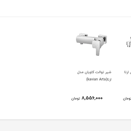
رتا
شیر توالت کاویان مدل
ارتا(kavian Arta)
8,556,000
ومان
تومان