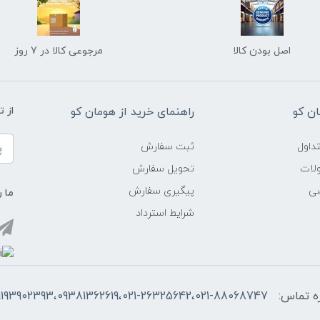
اصل بودن کالا
مرجوعی کالا در 7 روز
ن کو
راهنمای خرید از هومان کو
از 
داول
ثبت سفارش
ولات
تحویل سفارش
شی
پیگیری سفارش
ما ر
شرایط استرداد
ه تماس:
9193902393،09381362619،021-26325642،021-88068747