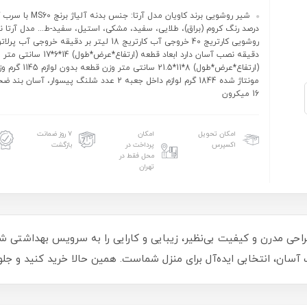
درصد رنگ کروم (براق)، طلایی، سفید، مشکی، استیل، سفید-ط... مدل آرتا نو
دقیقه نصب آسان دارد ابعاد قطعه (ارتفاع*عرض
(ارتفاع*عرض*طول) 8*11*21.5 سانتی
مونتاژ شده 1844 گرم لوازم داخل جعبه 2 عدد شلنگ پیسوار، آ
16 میکرون
امکان تحویل
امکان
۷ روز ضمانت
اکسپرس
پرداخت در
بازگشت
محل فقط در
تهران
ویی کاویان مدل ارتا (Kavian Arta) با طراحی مدرن و کیفیت بی‌نظیر، زیبایی و کارایی را به س
آسان، انتخابی ایده‌آل برای منزل شماست. همین حالا خرید کنید و جلو