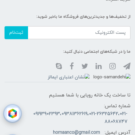
از تخفیف‌ها و جدیدترین‌های فروشگاه ما باخبر شوید:
ثبت‌نام
ما را در شبکه‌های اجتماعی دنبال کنید:
تا ساخت یک خانه رویایی با شما هستیم
شماره تماس:
09193902393،09381362619،021-26325642،021-
88068747
آدرس ایمیل:
homaanco@gmail.com