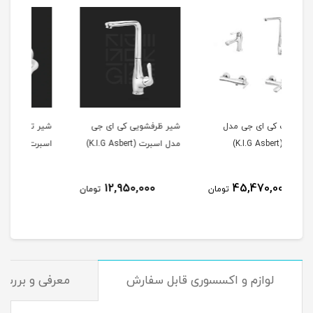
ل
شیر ظرفشویی کی ای جی
شیر توالت کی ای جی مدل
شی
مدل اسبرت (K.I.G Asbert)
اسبرت (K.I.G Asbert)
t)
9,580,000
12,950,000
تومان
تومان
تومان
لوازم و اکسسوری قابل سفارش
معرفی و بررسی 