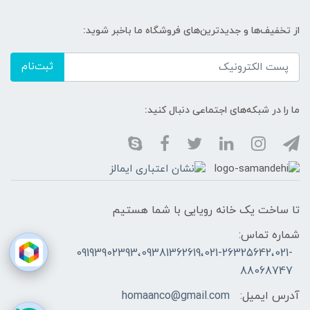
از تخفیف‌ها و جدیدترین‌های فروشگاه ما باخبر شوید:
ثبت‌نام
ما را در شبکه‌های اجتماعی دنبال کنید:
تا ساخت یک خانه رویایی با شما هستیم
شماره تماس:
09193902393،09381362619،021-26325642،021-
88068747
آدرس ایمیل:
homaanco@gmail.com