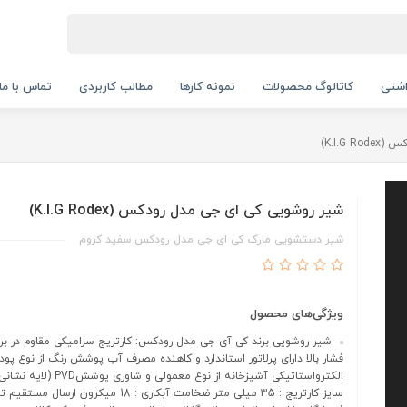
اشتی
کاتالوگ محصولات
نمونه کارها
مطالب کاربردی
تماس با ما
K.I.G)
شیر روشویی کی ای جی مدل رودکس (K.I.G Rodex)
شیر دستشویی مارک کی ای جی مدل رودکس سفید کروم
ویژگی‌های محصول
شیر روشویی برند کی آی جی مدل رودکس: کارتریج سرامیکی مقاوم در براب
فشار بالا دارای پرلاتور استاندارد و کاهنده مصرف آب پوشش رنگ از نوع پود
الکترواستاتیکی آشپزخانه از نوع معمولی
سایز کارتریج : 35 میلی متر ضخامت آبکاری : 18 میکرون ارسال م