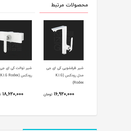
محصولات مرتبط
شیر ظرفشویی کی ای جی
شیر توالت کی ای جی
مدل رودکس (K.I.G
رودکس (K.I.G Rodex)
Rodex)
18,620,000
16,920,000
تومان
ت