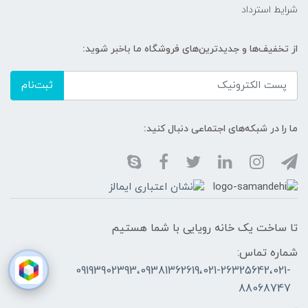
شرایط استرداد
از تخفیف‌ها و جدیدترین‌های فروشگاه ما باخبر شوید:
ثبت‌نام
ما را در شبکه‌های اجتماعی دنبال کنید:
تا ساخت یک خانه رویایی با شما هستیم
شماره تماس:
09193902393،09381362619،021-26325642،021-
88068747