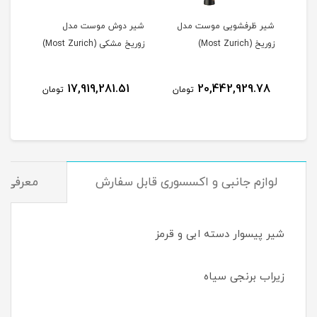
یخ
شیر ظرفشویی موست مدل
شیر دوش موست مدل
شیر
زوریخ (Most Zurich)
زوریخ مشکی (Most Zurich)
زوریخ م
9
17,919,281.51
20,442,929.78
مان
تومان
تومان
لوازم جانبی و اکسسوری قابل سفارش
معرفی و
شیر پیسوار دسته ابی و قرمز
زیراب برنجی سیاه