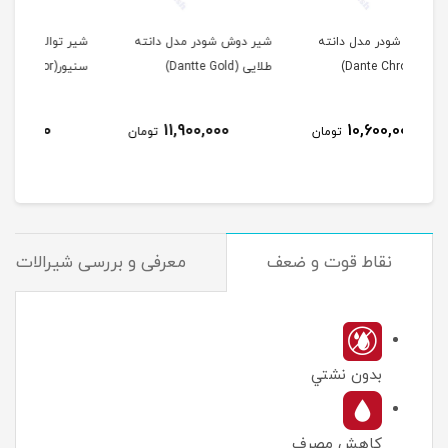
ته
شیر دوش شودر مدل دانته
شیر توالت شودر مدل
شیر
طلایی (Dantte Gold)
سنیور(Shouder Senior )
(Shouder Danteh)
10,500,000
11,900,000
مان
تومان
تومان
نقاط قوت و ضعف
معرفی و بررسی شیرالات ر
بدون نشتي
کاهش مصرف