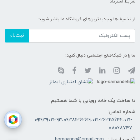
شرایط استرداد
از تخفیف‌ها و جدیدترین‌های فروشگاه ما باخبر شوید:
ثبت‌نام
ما را در شبکه‌های اجتماعی دنبال کنید:
تا ساخت یک خانه رویایی با شما هستیم
شماره تماس:
09193902393،09381362619،021-26325642،021-
88068747
آدرس ایمیل:
homaanco@gmail.com