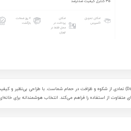
35 کنترل کیفیت صددرصد
امکان تحویل
امکان
۷ روز ضمانت
اکسپرس
پرداخت در
بازگشت
محل فقط در
تهران
شیر روشویی شودر مدل دانته طلایی (Danteh Gold) نمادی از شکوه و ظرافت در حمام شماست. با طر
ای متفاوت از استفاده را فراهم می‌کند. انتخاب هوشمندانه برای خانه‌ای