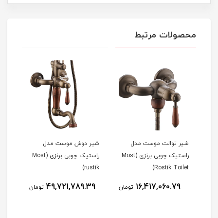
محصولات مرتبط
شیر توالت موست مدل
شیر دوش موست مدل
راستیک چوبی برنزی (Most
راستیک چوبی برنزی (Most
rustik)
Rostik Toilet)
49,721,789.39
16,417,060.79
مان
تومان
تومان