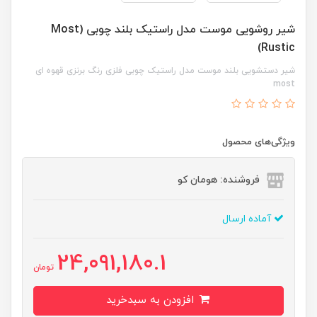
شیر روشویی موست مدل راستیک بلند چوبی (Most
Rustic)
شیر دستشویی بلند موست مدل راستیک چوبی فلزی رنگ برنزی قهوه ای
most
ویژگی‌های محصول
فروشنده: هومان کو
آماده ارسال
24,091,180.1
تومان
افزودن به سبدخرید