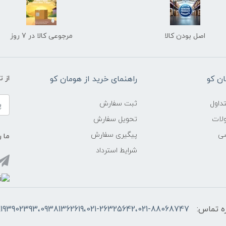
اصل بودن کالا
مرجوعی کالا در 7 روز
ن کو
راهنمای خرید از هومان کو
از 
داول
ثبت سفارش
ولات
تحویل سفارش
شی
پیگیری سفارش
ما ر
شرایط استرداد
ه تماس:
9193902393،09381362619،021-26325642،021-88068747