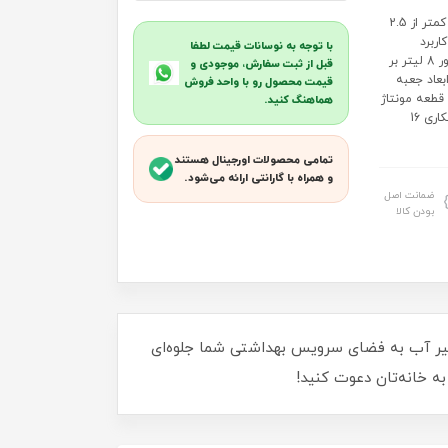
شیر روشویی برند کاویان مدل دیبا: جنس بدنه آلیاژ برنج MS60 با سرب کمتر از 2.5
اربرد
با توجه به نوسانات قیمت لطفا
روشویی کارتریج 35 خروجی آب کارتریج 10 لیتر بر دقیقه خروجی آب پرلاتور 8 لیتر بر
قبل از ثبت سفارش، موجودی و
*طول) 21*6*17 سانتی متر ابعاد جعبه
قیمت محصول رو با واحد فروش
متر وزن قطعه بدون لوازم 950 گرم وزن قطعه مونتاژ
هماهنگ کنید.
شده 1841 گرم لوازم داخل جعبه 2 عدد شلنگ پیسوار، آسان بند ضخامت آبکاری 16
تمامی محصولات اورجینال هستند
و همراه با گارانتی ارائه می‌شود.
ضمانت اصل
بودن کالا
 شیر آب به فضای سرویس بهداشتی شما جلوه‌ای
ه خانه‌تان دعوت کنید!