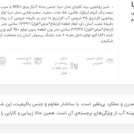
درصد رنگ کروم (براق)، طلایی، طلا مات، سفید، سفید-طلایی مدل دیبا نوع ک
دقیقه نصب آسان دارد ابعاد قطعه (ارتفاع*عرض
(ارتفاع*عرض*طول) 11*19*31 سانتی 
میکرون
امکان تحویل
امکان
۷ روز ضمانت
اکسپرس
پرداخت در
بازگشت
محل فقط در
تهران
 مدرن و عملکرد بی‌نظیر است. با ساختار مقاوم و جنس باکیفیت، این
ب از ویژگی‌های برجسته‌ی آن است. همین حالا زیبایی و کارایی را ب