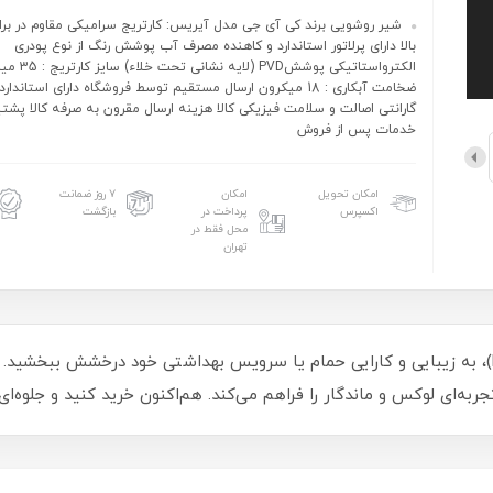
شیر روشویی برند کی آی جی مدل آیریس: کارتریج سرامیکی مقاوم در برابر
بالا دارای پرلاتور استاندارد و کاهنده مصرف آب پوشش رنگ از نوع پودری
الکترواستاتیکی پوششPVD (ل
ضخامت آبکاری : 18 میکرون ارسال مستقیم توسط فروشگاه دارای استاندا
گارانتی اصالت و سلامت فیزیکی کالا هزینه ارسال مقرون به صرفه کالا پشتی
خدمات پس از فروش
امکان تحویل
امکان
۷ روز ضمانت
اکسپرس
پرداخت در
بازگشت
محل فقط در
تهران
با شیر روشویی کی ای جی مدل ایریس (K.I.G Iris)، به زیبایی و کارایی حمام یا سرویس بهداشتی خو
ربه‌ای لوکس و ماندگار را فراهم می‌کند. هم‌اکنون خرید کنید و جلوه‌ای