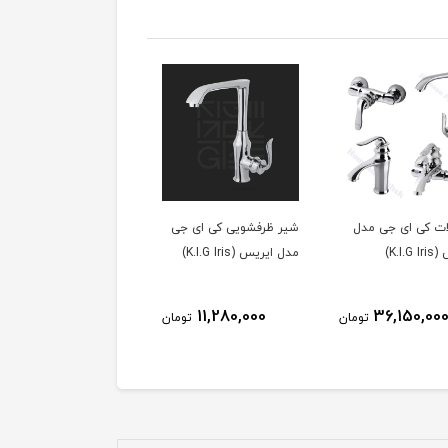
ات کی ای جی مدل
شیر ظرفشویی کی ای جی
K.I.G)
مدل ایریس (K.I.G Iris)
11,280,000
36,150,00
تومان
تومان