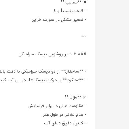
❌ **معایب:**
- قیمت نسبتاً بالا
- تعمیر مشکل در صورت خرابی
---
### 2. شیر روشویی دیسک سرامیکی
- **ساختار:** از دو دیسک سرامیکی با دقت بال
- **عملکرد:** با حرکت دیسک‌ها، جریان آب کنت
✅ **مزایا:**
- مقاومت عالی در برابر فرسایش
- عدم نشتی در طول عمر
- کنترل دقیق دمای آب