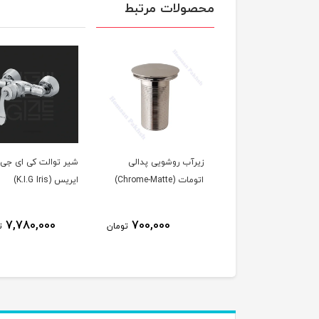
محصولات مرتبط
اب پدالی روشویی کروم
زیرآب روشویی پدالی
شیر توالت کی ای جی
(Chrome)
اتومات (Chrome-Matte)
ایریس (K.I.G Iris)
7,780,000
700,000
650,000
تومان
تومان
ت