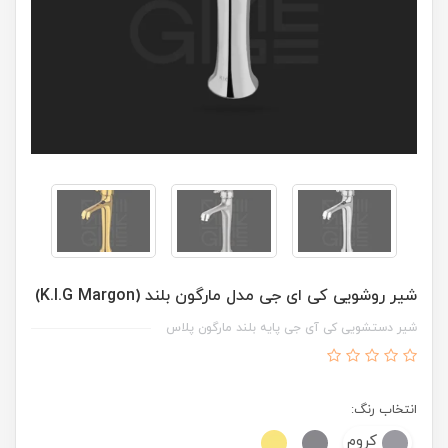
شیر روشویی کی ای جی مدل مارگون بلند (K.I.G Margon)
شیر دستشویی کی آی جی پایه بلند مارگون پلاس
انتخاب رنگ:
کروم