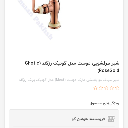
شیر ظرفشویی موست مدل گوتیک رزگلد (Ghotic
RoseGold)
شیر سینک دو پاششی مارک موست (Most) مدل گوتیک برنگ رزگلد
ویژگی‌های محصول
فروشنده: هومان کو