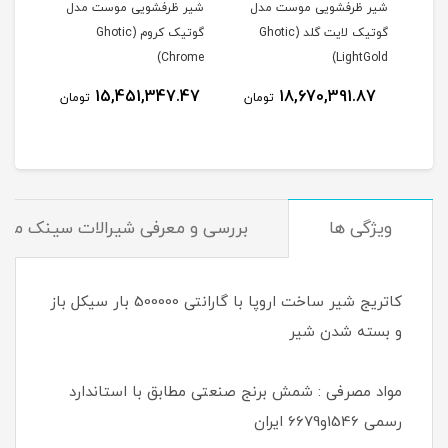
دل
شیر ظرفشویی موست مدل
شیر ظرفشویی موست مدل
گوتیک لایت گلد (Ghotic
گوتیک کروم (Ghotic
Chrome)
LightGold)
15,451,347.47
18,670,391.87
مان
تومان
تومان
ویژگی ها
بررسی و معرفی شیرالات سینک مو
کاتریج شیر ساخت اروپا با گارانتی 500000 بار سیکل باز
و بسته شدن شیر
مواد مصرفی : شمش برنج صنعتی مطابق با استاندارد
رسمی 1546و6679 ایران