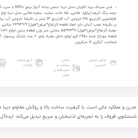
درصد رنگ کروم (براق)، طلایی، طلا مات، سفید، سفید-طلایی مدل دیبا نوع ک
بر دقیقه نصب آسان دارد ابعاد قطعه (ار
جعب
قطعه مونتاژ شده 2950 گرم لوازم داخل جعبه علم، 2 عدد 
ضخامت آبکاری 16 میکرون
امکان تحویل
امکان
۷ روز ضمانت
اکسپرس
پرداخت در
بازگشت
محل فقط در
تهران
 مدرن و عملکرد عالی است. با کیفیت ساخت بالا و روکش مقاوم، دیبا د