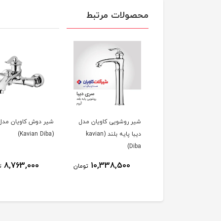
محصولات مرتبط
شیر روشویی کاویان مدل
شیر دوش کاویان مدل 
دیبا پایه بلند (kavian
(Kavian Diba)
Diba)
8,763,000
10,338,500
تومان
ت