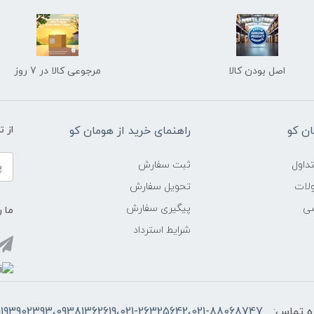
اصل بودن کالا
مرجوعی کالا در 7 روز
ن کو
راهنمای خرید از هومان کو
از 
داول
ثبت سفارش
ولات
تحویل سفارش
شی
پیگیری سفارش
ما ر
شرایط استرداد
ه تماس:
9193902393،09381362619،021-26325642،021-88068747