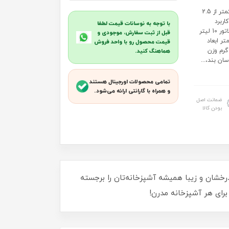
شیر سینک برند کاویان مدل دیبا: جنس بدنه آلیاژ برنج MS60 با سرب کمتر از 2.5
اربرد
با توجه به نوسانات قیمت لطفا
ظرفشویی کارتریج 35 خروجی آب کارتریج 13 لیتر بر دقیقه خروجی آب پرلاتور 10 لیتر
قبل از ثبت سفارش، موجودی و
تفاع*عرض*طول) 29*14*26 سانتی متر ابعاد
قیمت محصول رو با واحد فروش
ه (ارتفاع*عرض*طول) 7*33*55 سانتی متر وزن قطعه بدون لوازم 1031 گرم وزن
هماهنگ کنید.
شلنگ پیسوار، آسان بند،...
تمامی محصولات اورجینال هستند
و همراه با گارانتی ارائه می‌شود.
ضمانت اصل
بودن کالا
رخشان و زیبا همیشه آشپزخانه‌تان را برجسته