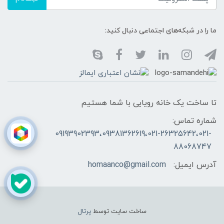
ما را در شبکه‌های اجتماعی دنبال کنید:
تا ساخت یک خانه رویایی با شما هستیم
شماره تماس:
09193902393،09381362619،021-26325642،021-
88068747
آدرس ایمیل:
homaanco@gmail.com
ساخت سایت توسط
پرتال