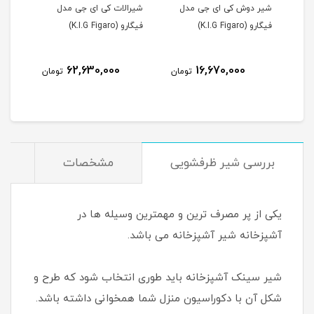
ل
شیر دوش کی ای جی مدل
شیرالات کی ای جی مدل
فیگارو (K.I.G Figaro)
فیگارو (K.I.G Figaro)
62,630,000
16,670,000
مان
تومان
تومان
بررسی شیر ظرفشویی
مشخصات
دی
یکی از پر مصرف ترین و مهمترین وسیله ها در
آشپزخانه شیر آشپزخانه می باشد.
شیر سینک آشپزخانه باید طوری انتخاب شود که طرح و
شکل آن با دکوراسیون منزل شما همخوانی داشته باشد.