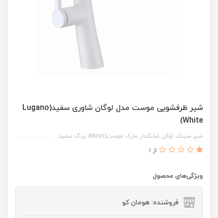
شیر ظرفشویی موست مدل لوگان شاوری سفید(Lugano
White)
شیر سینک لوگن شلنگدار مارک موست(Most) برنگ سفید
از 1
ویژگی‌های محصول
فروشنده: هومان کو