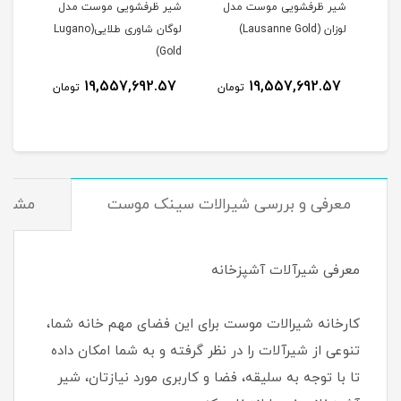
دل
شیر ظرفشویی موست مدل
شیر ظرفشویی موست مدل
شیر
لوزان (Lausanne Gold)
لوگان شاوری طلایی(Lugano
ite)
Gold)
57
19,557,692.57
19,557,692.57
مان
تومان
تومان
معرفی و بررسی شیرالات سینک موست
مشخص
معرفی شیرآلات آشپزخانه
کارخانه شیرالات موست برای این فضای مهم خانه شما،
تنوعی از شیرآلات را در نظر گرفته و به شما امکان داده
تا با توجه به سلیقه، فضا و کاربری مورد نیازتان، شیر