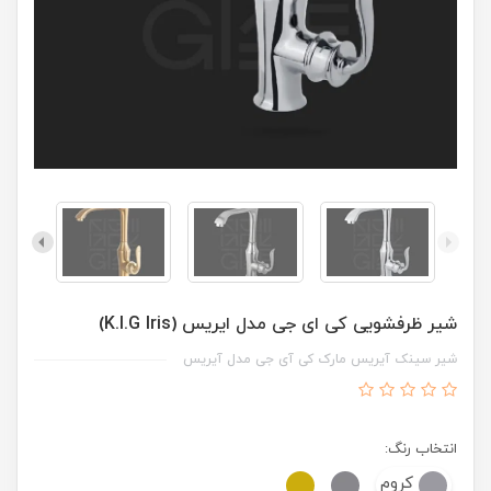
شیر ظرفشویی کی ای جی مدل ایریس (K.I.G Iris)
شیر سینک آیریس مارک کی آی جی مدل آیریس
انتخاب رنگ:
کروم