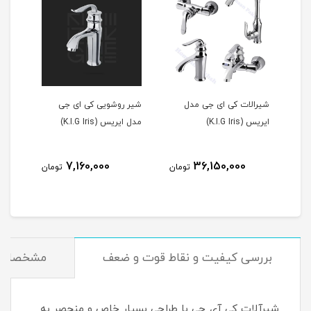
شیرالات کی ای جی مدل
شیر روشویی کی ای جی
ایریس (K.I.G Iris)
مدل ایریس (K.I.G Iris)
7,160,000
36,150,000
مان
تومان
تومان
بررسی کیفیت و نقاط قوت و ضعف
مشخصات
شیرآلات کی آی جی با طراحی بسیار خاص و منحصر به