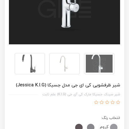
شیر ظرفشویی کی ای جی مدل جسیکا (Jessica K.I.G)
شیر سینک جسیکا مارک کی آی جی (K.I.G) علم ثابت
انتخاب رنگ:
کروم