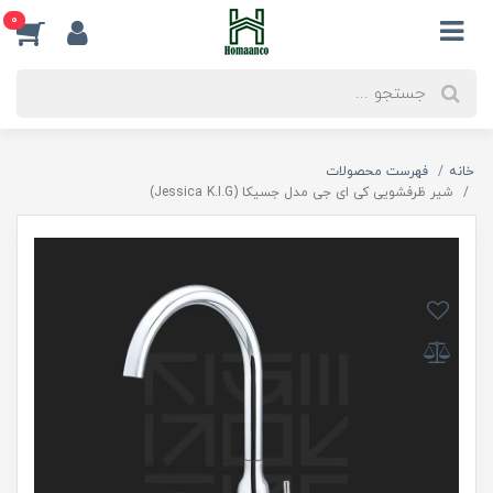
0
خانه
فهرست محصولات
شیر ظرفشویی کی ای جی مدل جسیکا (Jessica K.I.G)