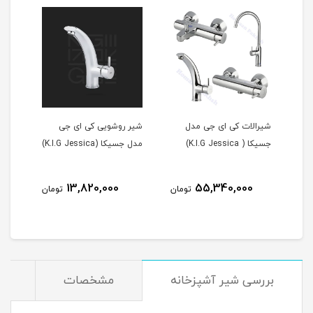
ل
شیرالات کی ای جی مدل
شیر روشویی کی ای جی
جسیکا ( K.I.G Jessica)
مدل جسیکا (K.I.G Jessica)
13,820,000
55,340,000
مان
تومان
تومان
بررسی شیر آشپزخانه
مشخصات
دی