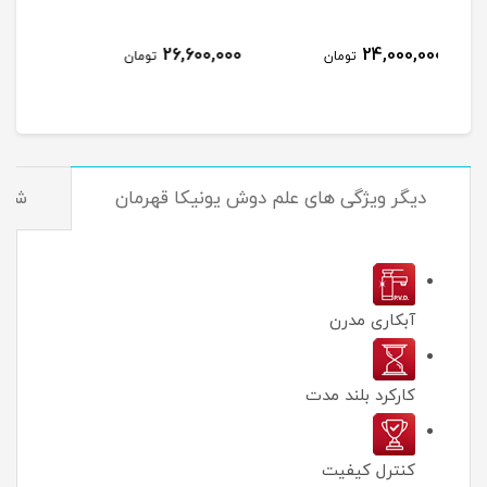
er)
25,800,000
26,600,000
ومان
تومان
تومان
دیگر ویژگی های علم دوش یونیکا قهرمان
شرا
آبکاری مدرن
کارکرد بلند مدت
كنترل كيفيت