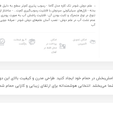
علم دوش شودر تک کاره مدل گاما: - رسوب پذیری کم‌تر سطح به دلیل 
بدنه - نازل‌های سیلیکونی سردوش با قابلیت رسوب‌گیری کم‌ت... - ساختار ا
تنوع در نوع متحرک و ثابت بودن آن - قابلیت پاشش آب به صورت پودری و 
عدم نشت آب در علم دوش - نصب آسان علم‌های دوش شودر - صرفه جویی
آب
امکان تحویل
امکان
۷ روز ضمانت
اکسپرس
پرداخت در
بازگشت
محل فقط در
تهران
امش‌بخش در حمام خود ایجاد کنید. طراحی مدرن و کیفیت بالای این دوش
ا می‌بخشد. انتخابی هوشمندانه برای ارتقای زیبایی و کارایی حمام شما