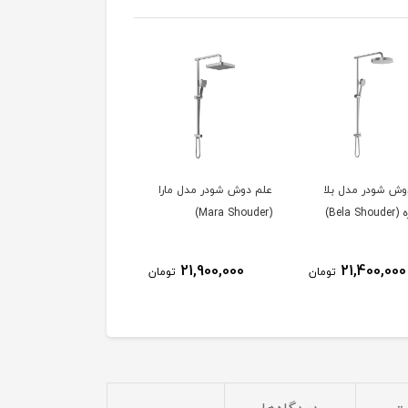
وش شودر مدل مارا
علم دوش حمام قهرمان با
شیلنگ آنتی باکتریال
(Anti Bactrial)
6,026,000
21,900,000
تومان
تومان