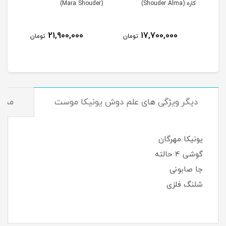
(Mara Shouder)
پارسه کروم (Parseh
Chrome)
21,637,000
21,900,000
17
تومان
تومان
تومان
دیگر ویژگی های علم دوش یونیکا موست
مشخ
یونیکا مهرگان
گوشی 4 حالته
جا صابونی
شلنگ فلزی