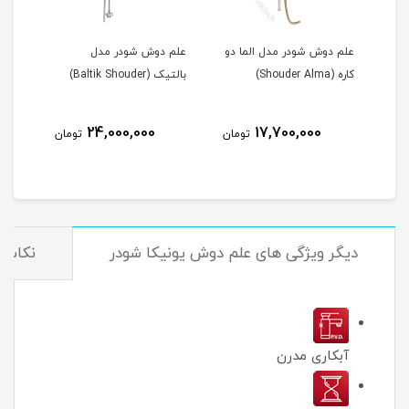
دل الما دو
علم دوش شودر مدل
علم دوش شودر مدل لوبک
بالتیک (Baltik Shouder)
دوکاره (Lobek Shouder)
26,600,000
24,000,000
17,
تومان
تومان
تومان
دیگر ویژگی های علم دوش یونیکا شودر
نکات 
آبکاری مدرن