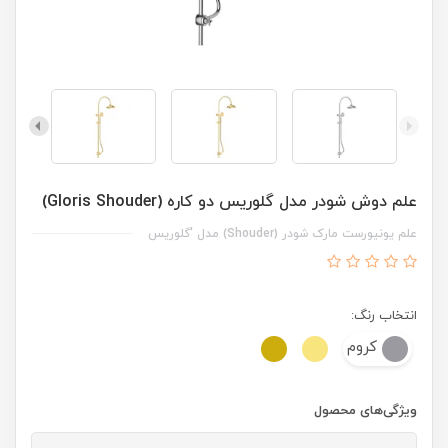
علم دوش شودر مدل گلوریس دو کاره (Gloris Shouder)
علم یونیورست مارک شودر (Shouder) مدل 'گلوریس
انتخاب رنگ:
کروم
ویژگی‌های محصول