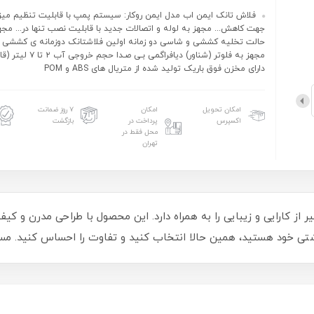
فلاش تانک ایمن اب مدل ایمن روکار: سیستم پمپ با قابلیت تنظیم میز
جهت کاهش... مجهز به لوله و اتصالات جدید با قابلیت نصب تنها در... مج
حالت تخلیه کششی و شاسی دو زمانه اولین فلاشتانک دوزمانه ی کششی ف
مجهز به فلوتر (شناور) دیافراگمی بـی
دارای مخزن فوق باریک تولید شده از متریال های ABS و POM
امکان تحویل
امکان
۷ روز ضمانت
اکسپرس
پرداخت در
بازگشت
محل فقط در
تهران
 از کارایی و زیبایی را به همراه دارد. این محصول با طراحی مدرن و 
تی خود هستید، همین حالا انتخاب کنید و تفاوت را احساس کنید. مسیر