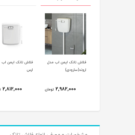
فلاش تانک ایمن اب مدل
فلاش تانک ایمن اب 
اروند(سارودی)
ارس
2,812,000
2,982,000
تومان
ت