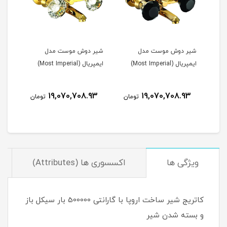
دوش موست مدل
شیر دوش موست مدل
شیر توالت موست م
Most Imperia)
ایمپریال (Most Imperial)
ایمپریال کریستال
مشکی(Most Imperial)
16,553,251.13
19,070,708.93
19,070,708.
تومان
تومان
ویژگی ها
اکسسوری ها (Attributes)
کاتریج شیر ساخت اروپا با گارانتی 500000 بار سیکل باز
و بسته شدن شیر