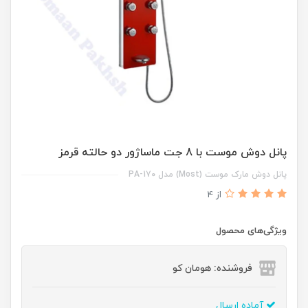
پانل دوش موست با 8 جت ماساژور دو حالته قرمز
پانل دوش مارک موست (Most) مدل PA-170
از 4
ویژگی‌های محصول
فروشنده: هومان کو
آماده ارسال