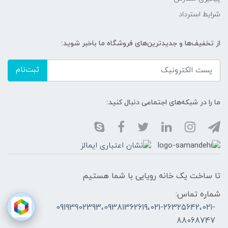
شرایط استرداد
از تخفیف‌ها و جدیدترین‌های فروشگاه ما باخبر شوید:
ثبت‌نام
ما را در شبکه‌های اجتماعی دنبال کنید:
تا ساخت یک خانه رویایی با شما هستیم
شماره تماس:
09193902393،09381362619،021-26325642،021-
88068747