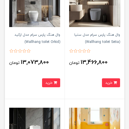
وال هنگ پارس سرام مدل ستیا
وال هنگ پارس سرام مدل ارکید
(Wallhang toilet Orkid)
(Wallhang toilet Setia)
13,073,800
13,466,800
تومان
تومان
خرید
خرید