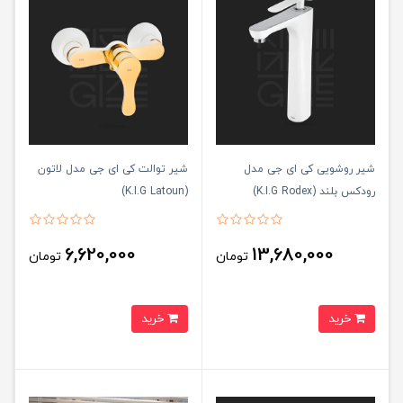
شیر روشویی کی ای جی مدل
شیر توالت کی ای جی مدل لاتون
رودکس بلند (K.I.G Rodex)
(K.I.G Latoun)
6,620,000
13,680,000
تومان
تومان
خرید
خرید