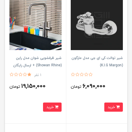
شیر توالت کی ای جی مدل مارگون
شیر ظرفشویی شوان مدل راین
(K.I.G Margon)
(Showan Rhine) + ارسال رایگان
1 نفر
19,150,000
6,090,000
تومان
تومان
خرید
خرید