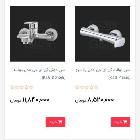
شیر توالت کی ای جی مدل پلاسیو
شیر دوش کی ای جی مدل دونته
(K.I.G Donteh)
(K.I.G Plasio)
11,840,000
8,520,000
تومان
تومان
خرید
خرید