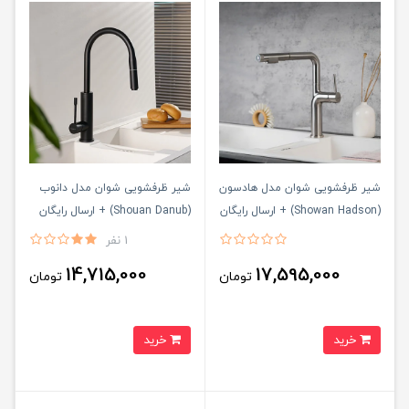
شیر ظرفشویی شوان مدل هادسون
شیر ظرفشویی شوان مدل دانوب
(Showan Hadson) + ارسال رایگان
(Shouan Danub) + ارسال رایگان
1 نفر
14,715,000
17,595,000
تومان
تومان
خرید
خرید