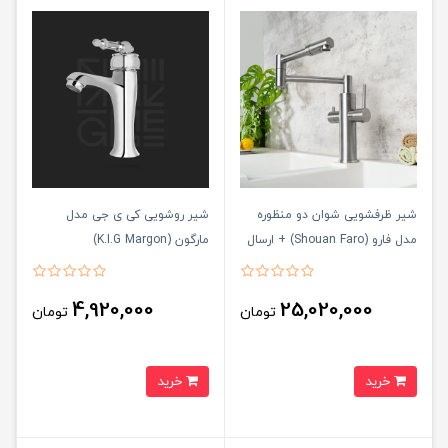
شیر ظرفشویی شوان دو منظوره
شیر روشویی کی ی جی مدل
مدل فارو (Shouan Faro) + ارسال
مارگون (K.I.G Margon)
رایگان
4,920,000
25,020,000
تومان
تومان
خرید
خرید