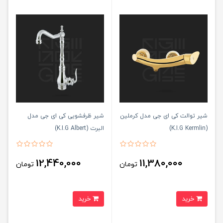
شیر توالت کی ای جی مدل کرملین
شیر ظرفشویی کی ای جی مدل
(K.I.G Kermlin)
البرت (K.I.G Albert)
12,440,000
11,380,000
تومان
تومان
خرید
خرید