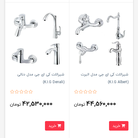
شیرالات کی ای جی مدل البرت
شیرالات کی ای جی مدل دنالی
(K.I.G Denali)
(K.I.G Albert)
42,530,000
44,560,000
تومان
تومان
خرید
خرید