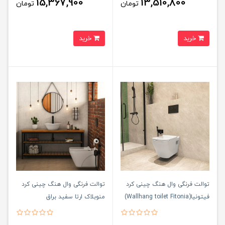
15,367,900
13,510,800
تومان
تومان
خرید
خرید
توالت فرنگی وال هنگ چینی کرد
توالت فرنگی وال هنگ چینی کرد
فیتونیا(Wallhang toilet Fitonia)
منوبلاک ارتا سفید براق