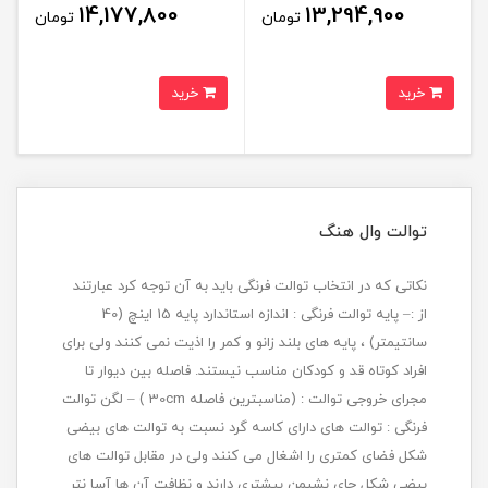
14,177,800
13,294,900
تومان
تومان
خرید
خرید
توالت وال هنگ
نکاتی که در انتخاب توالت فرنگی باید به آن توجه کرد عبارتند
از :– پایه توالت فرنگی : اندازه استاندارد پایه 15 اینچ (40
سانتیمتر) ، پایه های بلند زانو و کمر را اذیت نمی کنند ولی برای
افراد کوتاه قد و کودکان مناسب نیستند. فاصله بین دیوار تا
مجرای خروجی توالت : (مناسبترین فاصله 30cm ) – لگن توالت
فرنگی : توالت های دارای کاسه گرد نسبت به توالت های بیضی
شکل فضای کمتری را اشغال می کنند ولی در مقابل توالت های
بیضی شکل جای نشیمن بیشتری دارند و نظافت آن ها آسا نتر