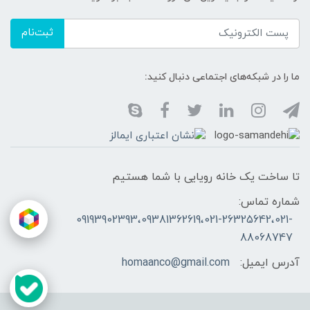
ثبت‌نام
ما را در شبکه‌های اجتماعی دنبال کنید:
تا ساخت یک خانه رویایی با شما هستیم
شماره تماس:
09193902393،09381362619،021-26325642،021-
88068747
آدرس ایمیل:
homaanco@gmail.com