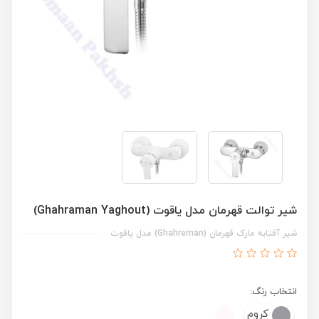
شیر توالت قهرمان مدل یاقوت (Ghahraman Yaghout)
شیر آفتابه مارک قهرمان (Ghahreman) مدل یاقوت
انتخاب رنگ:
کروم