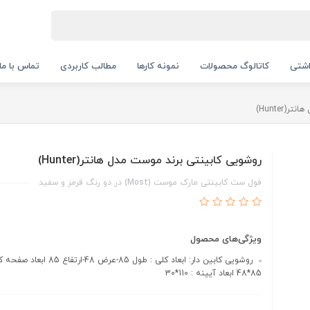
اشتی
کاتالوگ محصولات
نمونه کارها
مطالب کاربردی
تماس با ما
Hunter)
روشویی کابینتی برند موست مدل هانتر(Hunter)
فول ست کابینتی مارک موست (Most) در دو رنگ قرمز و سفید
ویژگی‌های محصول
روشویی کابین دار: ابعاد کلی : طول 85-عرض 48-ارت
85*48 ابعاد آیینه : 110*30