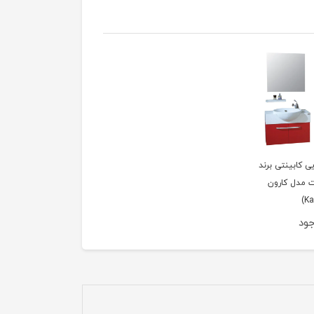
ی کابینتی برند
مدل کارون
جود