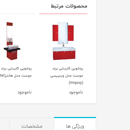
محصولات مرتبط
روشویی کابینتی برند
روشویی کابینتی برند
موست مدل وینپیسی
موست مدل هانتر(Hunter)
(Vinpisy)
ناموجود
ناموجود
ویژگی ها
مشخصات