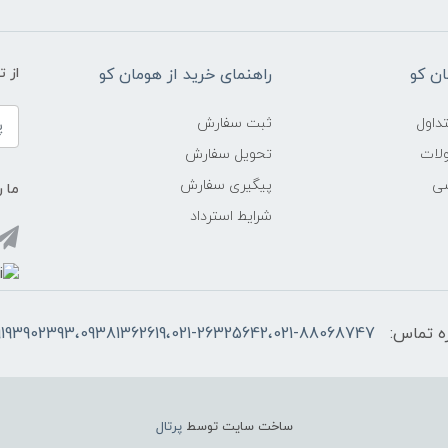
ن کو
راهنمای خرید از هومان کو
از 
داول
ثبت سفارش
ولات
تحویل سفارش
شی
پیگیری سفارش
ما ر
شرایط استرداد
ه تماس:
9193902393،09381362619،021-26325642،021-88068747
ساخت سایت توسط
پرتال