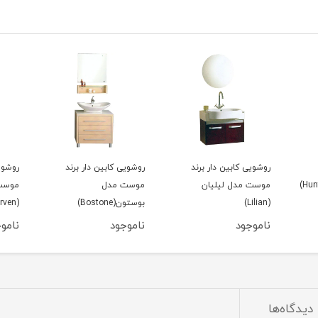
روشویی کابین دار برند
روشویی کابین دار برند
روشوی
موست مدل لیلیان
موست مدل
موست 
(Lilian)
بوستون(Bostone)
(Karven)
ناموجود
ناموجود
نامو
دیدگاه‌ها