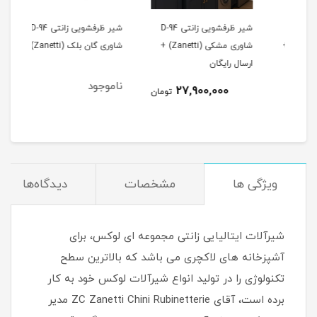
ی D-37
شیر ظرفشویی زانتی D-94
شیر ظرفشویی زانتی D-94
شاوری گان بلک (Zanetti) +
شاوری مشکی (Zanetti) +
شاوری گان بلک (Zanetti)
شاوری 
ارسال رایگان
ناموجود
نام
27,900,000
تومان
ویژگی ها
مشخصات
دیدگاه‌ها
شیرآلات ایتالیایی زانتی مجموعه ای لوکس، برای
آشپزخانه های لاکچری می باشد که بالاترین سطح
تکنولوژی را در تولید انواع شیرآلات لوکس خود به کار
برده است، آقای ZC Zanetti Chini Rubinetterie مدیر