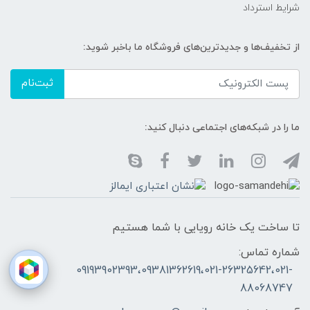
شرایط استرداد
از تخفیف‌ها و جدیدترین‌های فروشگاه ما باخبر شوید:
ثبت‌نام
ما را در شبکه‌های اجتماعی دنبال کنید:
تا ساخت یک خانه رویایی با شما هستیم
شماره تماس:
09193902393،09381362619،021-26325642،021-
88068747