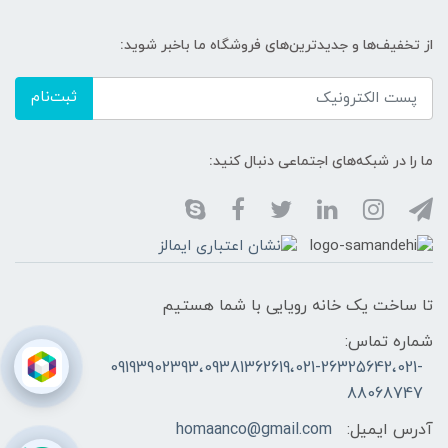
از تخفیف‌ها و جدیدترین‌های فروشگاه ما باخبر شوید:
ثبت‌نام
ما را در شبکه‌های اجتماعی دنبال کنید:
تا ساخت یک خانه رویایی با شما هستیم
شماره تماس:
09193902393،09381362619،021-26325642،021-
88068747
آدرس ایمیل:
homaanco@gmail.com